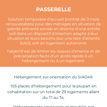
PASSERELLE
Solution temporaire d’accueil (contrat de 3 mois
renouvelables) pour des ménages en situation de
grande précarité sociale en attente d’une entrée
soit dans un dispositif d’insertion adapté à leur
situation et leurs besoins (sur une liste d’attente
SIAO), soit en logement autonome.
l’objectif est de limiter les risques d’errance et de
précarisation faute d’un accès rapide à un
hébergement ou à un logement.
Hébergement sur orientation du SIAO49.
105 places d’hébergement pour la plupart en
cohabitation sur un total de 29 logements allant
du T1 au T4.
Hébergements aménagés et meublés par